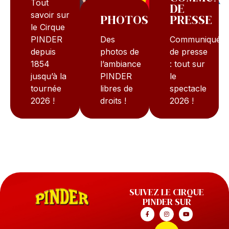
Tout
DE
savoir sur
PHOTOS
PRESSE
le Cirque
PINDER
Des
Communiqué
depuis
photos de
de presse
1854
l’ambiance
: tout sur
jusqu’à la
PINDER
le
tournée
libres de
spectacle
2026 !
droits !
2026 !
En savoir plus
En savoir plus
Je télécharg
SUIVEZ LE CIRQUE
PINDER SUR