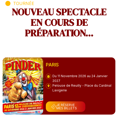
TOURNÉE
NOUVEAU SPECTACLE
EN COURS DE
PRÉPARATION...
PARIS
Du 11 Novembre 2026 au 24 Janvier
2027
Pelouse de Reuilly - Place du Cardinal
Lavigerie
JE RÉSERVE
MES BILLETS