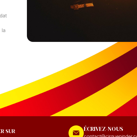
dat
 la
ÉCRIVEZ-NOUS
ER SUR
contact@cirquepinder.