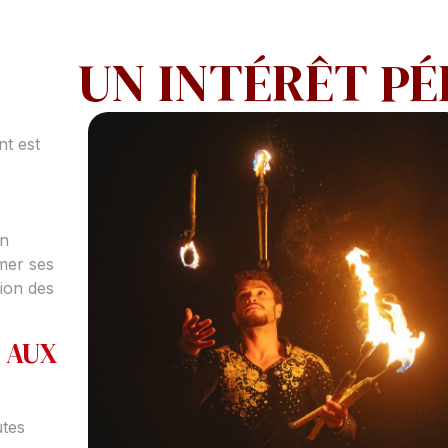
UN INTÉRÊT P
nt est
on
imer ses
tion des
 AUX
utes