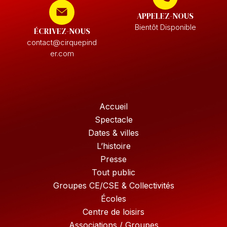
APPELEZ-NOUS
Bientôt Disponible
ÉCRIVEZ-NOUS
contact@cirquepind
er.com
Accueil
Spectacle
Dates & villes
L’histoire
Presse
Tout public
Groupes CE/CSE & Collectivités
Écoles
Centre de loisirs
Associations / Groupes