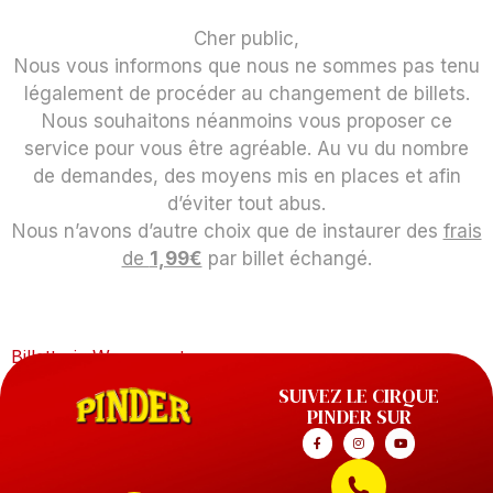
Cher public,
Nous vous informons que nous ne sommes pas tenu
légalement de procéder au changement de billets.
Nous souhaitons néanmoins vous proposer ce
service pour vous être agréable. Au vu du nombre
de demandes, des moyens mis en places et afin
d’éviter tout abus.
Nous n’avons d’autre choix que de instaurer des
frais
de
1,99€
par billet échangé.
Billetterie Weezevent
SUIVEZ LE CIRQUE
PINDER SUR