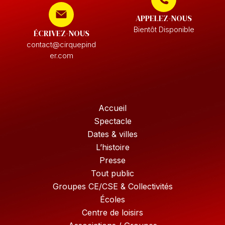
APPELEZ-NOUS
Bientôt Disponible
ÉCRIVEZ-NOUS
contact@cirquepind
er.com
Accueil
Spectacle
Dates & villes
L’histoire
Presse
Tout public
Groupes CE/CSE & Collectivités
Écoles
Centre de loisirs